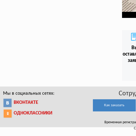
В
остав
зая
Сотру
Мы в социальных сетях:
ВКОНТАКТЕ
Как заказать
ОДНОКЛАССНИКИ
Временная регистрац
С