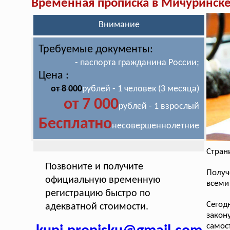
Временная прописка в Мичуринск
Внимание
Требуемые документы:
- паспорта гражданина России;
Цена :
от 8 000
рублей - 1 человек (3 месяца)
от 7 000
рублей - 1 взрослый
Бесплатно
несовершеннолетние
Стран
Позвоните и получите
Получ
официальную временную
всеми
регистрацию быстро по
Сегод
адекватной стоимости.
закон
самос