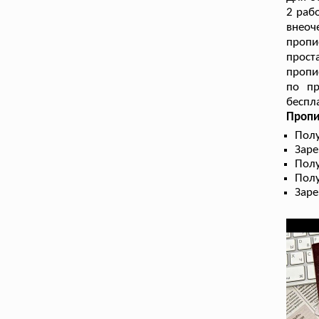
2 раб
внеоч
пропи
прост
пропи
по пр
беспл
Пропи
Полу
Заре
Пол
Полу
Заре