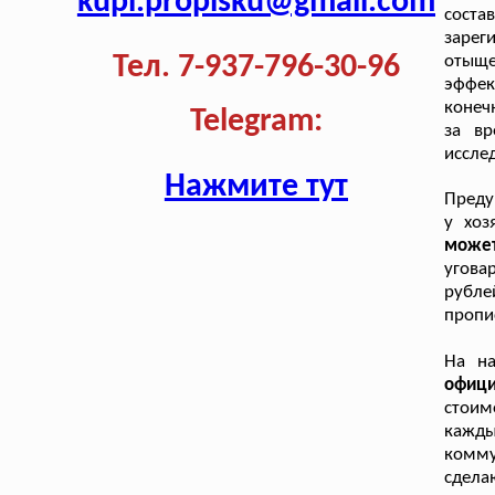
kupi.propisku@gmail.com
сост
зарег
Тел. 7-937-796-30-96
отыщ
эффек
конеч
Telegram:
за в
иссле
Нажмите тут
Преду
у хоз
може
угова
рубле
пропи
На н
офици
стоим
кажд
комму
сдел