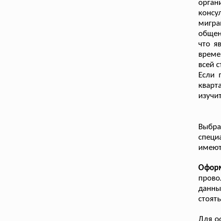
орган
консу
мигр
общен
что я
време
всей 
Если 
кварт
изучи
Выбра
специ
имеют
Офор
прово
данны
стоят
Для о